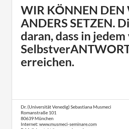
WIR KÖNNEN DEN W
ANDERS SETZEN. Dies
daran, dass in jedem
SelbstverANTWORTun
erreichen.
Dr. (Universität Venedig) Sebastiana Musmeci
Romanstraße 101
80639 München
Internet:
www.musmeci-seminare.com