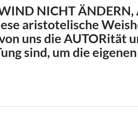
IND NICHT ÄNDERN, A
e aristotelische Weishe
 von uns die AUTORität u
g sind, um die eigenen 