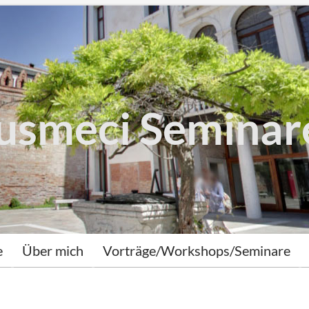
smeci Seminar
springen
e
Über mich
Vorträge/Workshops/Seminare