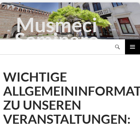
Musmeci
Seminare
Suchen
Zum
PRIMÄR
Inhalt
MENÜ
springen
WICHTIGE
ALLGEMEININFORMA
ZU UNSEREN
VERANSTALTUNGEN: